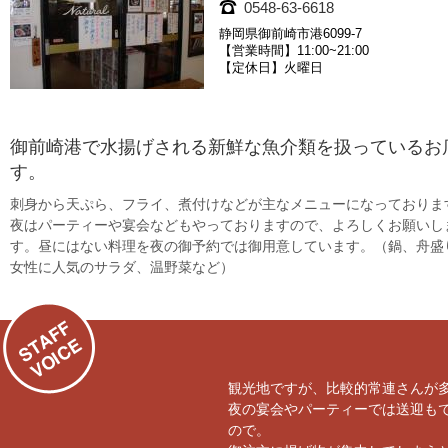
0548-63-6618
静岡県御前崎市港6099-7
【営業時間】11:00~21:00
【定休日】火曜日
御前崎港で水揚げされる新鮮な魚介類を扱っているお
す。
刺身から天ぷら、フライ、煮付けなどが主なメニューになっておりま
夜はパーティーや宴会などもやっておりますので、よろしくお願いし
す。昼にはない料理を夜の御予約では御用意しています。（鍋、舟盛
女性に人気のサラダ、温野菜など）
観光地ですが、比較的常連さんが
夜の宴会やパーティーでは送迎も
ので。