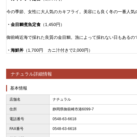
今の季節、女性に大人気のカキフライ。美容にも良く冬の一番人気
・金目鯛煮魚定食
（1,450円）
御前崎近海で採れた良質の金目鯛。漁によって採れない日もあるので
・海鮮丼
（1,700円 カニ汁付きで2,000円）
まぐろ、いくら、イカ、ホタテ、甘海老、ねぎとろの六種類をのせ
ナチュラル詳細情報
・駿河膳
（1,800円）
基本情報
刺身三種盛り えび、キス、野菜の天ぷら、わたり蟹のみそ汁、小
店舗名
ナチュラル
・漬け丼
（1,100円）
住所
静岡県御前崎市港6099-7
まぐろを使用することがほとんど、たまにカツオの時もあり。最初
電話番号
0548-63-6618
けでさらっとどうぞ。
FAX番号
0548-63-6618
・海老天丼
（1,100円）