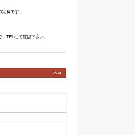
の定食です。
、TELにて確認下さい。
たどんぶりです。
鉢、漬物、御飯。
はそのまま食べて、最後にだし茶漬