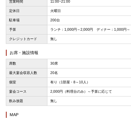
営業時間
11:00~21:00
やはり、日本人は海老好きが多いようで、年間通して人気上位です
定休日
火曜日
す。
駐車場
200台
予算
ランチ：1,000円～2,000円 ディナー：1,000円～
クレジットカード
無し
お席・施設情報
席数
30席
最大宴会収容人数
20名
個室
有り（1部屋・8～10人）
宴会コース
2,000円（料理台のみ）～予算に応じて
飲み放題
無し
MAP