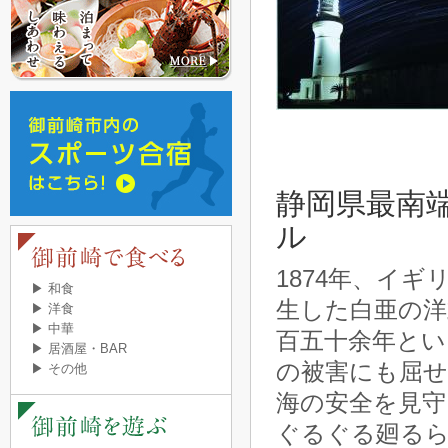
静岡県最南
ル
1874年、イ
▶ 和食
生した白亜の洋
▶ 洋食
▶ 中華
百五十余年とい
▶ 居酒屋・BAR
の被害にも屈
▶ その他
海の安全を見守
ぐるぐる廻る