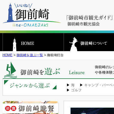
HOME
>
御前崎を遊ぶ一覧
> 御前埼灯台
御前崎のレ
や各種体験
▶
海
▶
キャンプ・バーベ
▶
ゴルフ