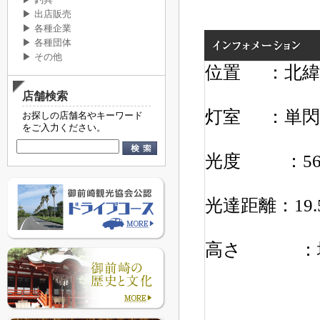
▶ 釣具
▶ 出店販売
▶ 各種企業
▶ 各種団体
▶ その他
位置 ：北緯3
店舗検索
灯室 ：
単閃
お探しの店舗名やキーワード
をご入力ください。
光度 ：
5
光達距離：
19
高さ ：地上