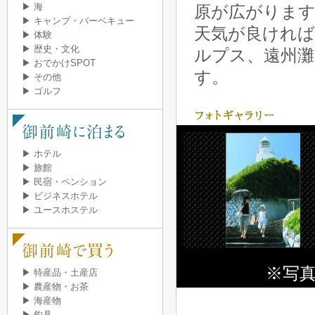
▶ 海
原が広がりま
▶ キャンプ・バーベキュー
天気が良ければ
▶ 体験
▶ 歴史・文化
ルプス、遠州灘
▶ おでかけSPOT
す。
▶ その他
▶ ゴルフ
▶ ホテル
▶ 旅館
▶ 民宿・ペンション
▶ ビジネスホテル
▶ ユースホステル
※写
▶ 特産品・土産店
▶ 農産物・お茶
▶ 海産物