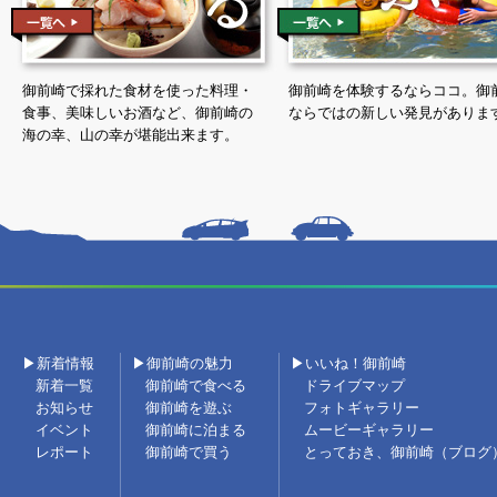
御前崎で採れた食材を使った料理・
御前崎を体験するならココ。御
食事、美味しいお酒など、御前崎の
ならではの新しい発見がありま
海の幸、山の幸が堪能出来ます。
▶新着情報
▶御前崎の魅力
▶いいね！御前崎
新着一覧
御前崎で食べる
ドライブマップ
お知らせ
御前崎を遊ぶ
フォトギャラリー
イベント
御前崎に泊まる
ムービーギャラリー
レポート
御前崎で買う
とっておき、御前崎（ブログ