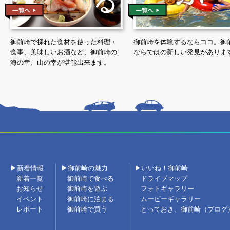
御前崎で採れた食材を使った料理・
御前崎を体験するならココ。御
食事、美味しいお酒など、御前崎の
ならではの新しい発見がありま
海の幸、山の幸が堪能出来ます。
▶新着情報
▶御前崎の魅力
▶いいね！御前崎
新着一覧
御前崎で食べる
ドライブマップ
お知らせ
御前崎を遊ぶ
フォトギャラリー
イベント
御前崎に泊まる
ムービーギャラリー
レポート
御前崎で買う
とっておき、御前崎（ブログ