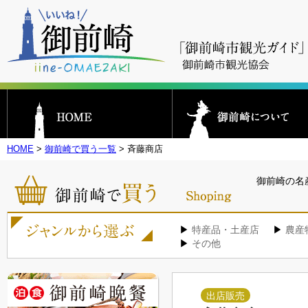
HOME
>
御前崎で買う一覧
> 斉藤商店
御前崎の名
▶
特産品・土産店
▶
農産
▶
その他
出店販売